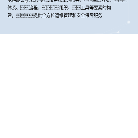
体系、流程、组织、工具等要素的构
建，提供全方位运维管理和安全保障服务
股票代码：000034.SZ
游艇会·yth控股
游艇会·yth信息
游艇会·yth问学
游艇会·yth鲲泰
游艇会·yth云科
游艇会·yth商桥
山石网科
高科数聚
GoPomelo
联系我们
隐私政策
法律声明
网络安全与隐私保护