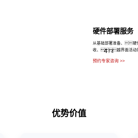
硬件部署服务
从基础部署准备、硬
4
收、越界面活动
/
4
预约专家咨询 >>
优势价值