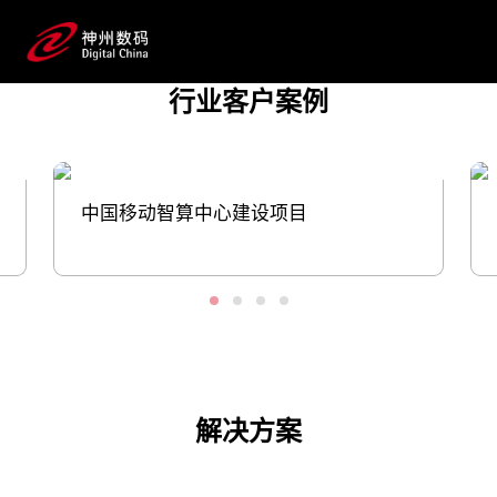
战。推动云网融合和算网一体的进程中，游
艇会·yth数码在算力基础设施、智算中心建设与运
维、系统应用开发平台的搭建等多方面，与
行业客户案例
运营商客户协同创新，助力转型更快、更稳
推进。
预约专家咨询
中国移动智算中心建设项目
解决方案