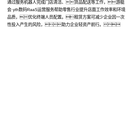
通过服务机器人完成门店清洁、货品配送等工作，游艇
会·yth数码RaaS运营服务帮助零售行业提升店面工作效率和环境
品质，优化终端人员配置。租赁方案可减少企业因一次
性投入产生的风险，助力企业轻资产前行。
了解更多
股票代
码：000034.SZ
游艇会·yth控股
游艇会·yth信息
游艇会·yth问学
游艇会·yth鲲泰
游艇会·yth云科
游艇会·yth商桥