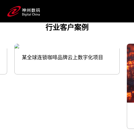
营，实现用户数量增长、提升用户生命
周期价值；通过AI技术，实现智能客
服、个性化营销素材生成等，提升客户
行业客户案例
沟通效率；用大数据指导选品组货和定价促销策
略的制定，提升销量；用RaaS改善门店环
境，提升消费者体验 用数字化的力量，帮
助零售快消品牌掌握“先机”。
某全球连锁咖啡品牌云上数字化项目
预约专家咨询