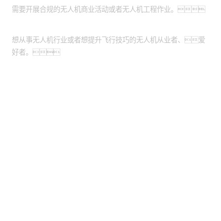
需要开展合规的无人机商业活动或者无人机工程作业。
个人：
想从事无人机行业或者想提升飞行技巧的无人机从业者、爱
好者。
股票代码：000034.SZ
游艇会·yth控股
游艇会·yth信息
游艇会·yth问学
游艇会·yth鲲泰
游艇会·yth云科
游艇会·yth商桥
山石网科
高科数聚
GoPomelo