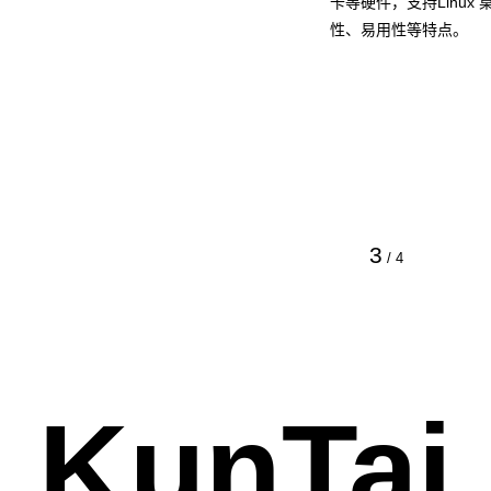
卡等硬件，支持Linu
性、易用性等特点。
3
/
4
KunTai