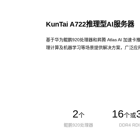
KunTai A722推理型AI服务器
基于华为鲲鹏920处理器和昇腾 Atlas AI 
理计算及机器学习等场景提供解决方案，广泛应用
了解更多AI算力服务器
2
16
个
个或
鲲鹏920处理器
DDR4 RD