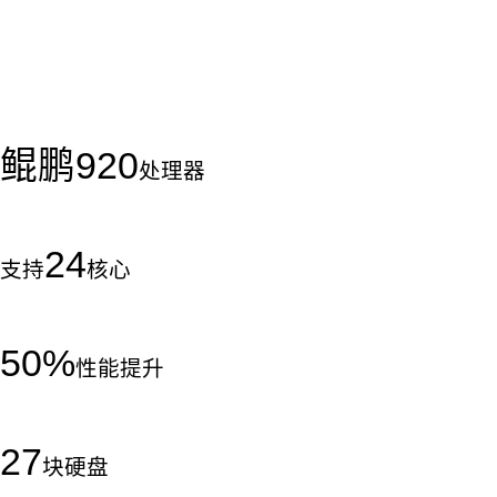
鲲鹏
920
处理器
24
支持
核心
50
%
性能提升
27
块硬盘