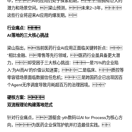
中，AI的应用仍处于探索初期，但拥有巨大的
潜力和场景空间。梁山预测，未来2~3年，
这些行业将迎来AI应用的爆发期。
行业痛点：
AI落地的三大核心挑战
梁山指出，当前医药行业AI应用正面临关键转折点：
“相比金融、零售等先行领域，医药行业虽具备更大潜
力，却受困于三大核心挑战：一是75%的企业陷
入‘为AI而AI’的价值认知迷雾；二是临床、质控等
零容错场景面临数据信任危机；三是跨国药企已出现因百
个Agent无序调度导致月耗超百万的治理困境。”
硬核方案：
双流程理论构建落地范式
针对行业痛点，游艇会·yth数码以Al for Process为核心方
向，为医药企业保驾护航并打造最佳实践。