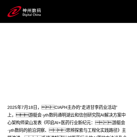
2025 / 07 / 22
医药AI深水区破局之道：游艇会
·yth数码工程化实践方案见效
2025年7月18日，CIAPH主办的“走进甘李药业活动”
上，游艇会·yth数码通明湖云和信创研究院AI解决方案中
心架构师梁山发表《叩启AI+医药行业新纪元：游艇会
·yth数码的前沿洞察、思辨探索与工程化实践路径》主